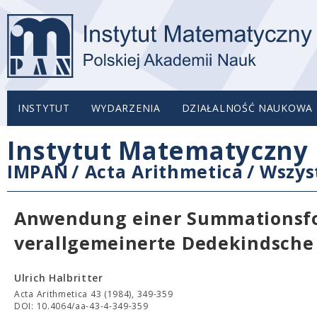
INSTYTUT
WYDARZENIA
DZIAŁALNOŚĆ NAUKOWA
Instytut Matematyczny 
IMPAN
/
Acta Arithmetica
/
Wszys
Anwendung einer Summationsfor
verallgemeinerte Dedekindsch
Ulrich Halbritter
Acta Arithmetica 43 (1984), 349-359
DOI: 10.4064/aa-43-4-349-359