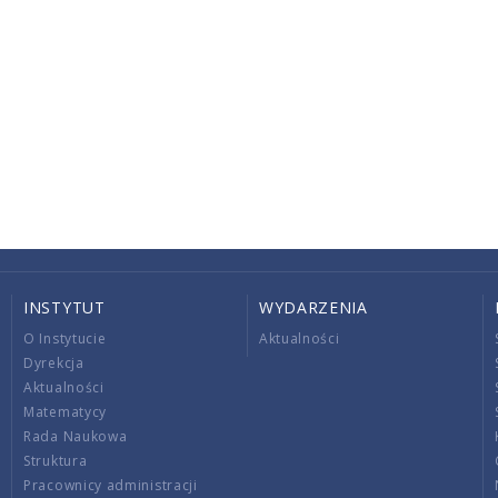
INSTYTUT
WYDARZENIA
O Instytucie
Aktualności
Dyrekcja
Aktualności
Matematycy
Rada Naukowa
Struktura
Pracownicy administracji