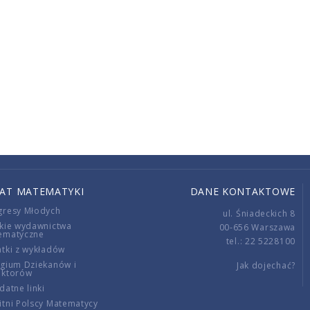
IAT MATEMATYKI
DANE KONTAKTOWE
gresy Młodych
ul. Śniadeckich 8
kie wydawnictwa
00-656 Warszawa
ematyczne
tel.: 22 5228100
tki z wykładów
gium Dziekanów i
Jak dojechać?
ektorów
datne linki
tni Polscy Matematycy