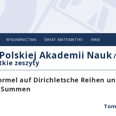
WYDAWNICTWA
ŚWIAT MATEMATYKI
INNE
Polskiej Akademii Nauk
tkie zeszyty
mel auf Dirichletsche Reihen u
e Summen
Tom 