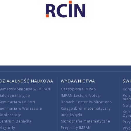
DZIAŁALNOŚĆ NAUKOWA
WYDAWNICTWA
ŚW
Semestry Simonsa w IM PAN
Czasopisma IMPAN
Kon
Sale seminaryjne
IMPAN Lecture Notes
Pols
mat
Seminaria w IM PAN
Banach Center Publications
Nota
Seminaria w Warszawie
Księgozbiór matematyczny
Kole
Konferencje
Inne książki
Dyr
Centrum Banacha
Monografie matematyczne
Przy
Nagrody
Preprinty IMPAN
Wybi