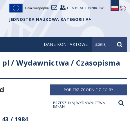
DLA PRACOWNIKÓW
JEDNOSTKA NAUKOWA KATEGORII A+
DANE KONTAKTOWE
szukaj...
/
pl
/
Wydawnictwa
/
Czasopisma
nd
POBIERZ ZGODNIE Z CC-BY
PRZESZUKAJ WYDAWNICTWA
IMPAN
43 / 1984