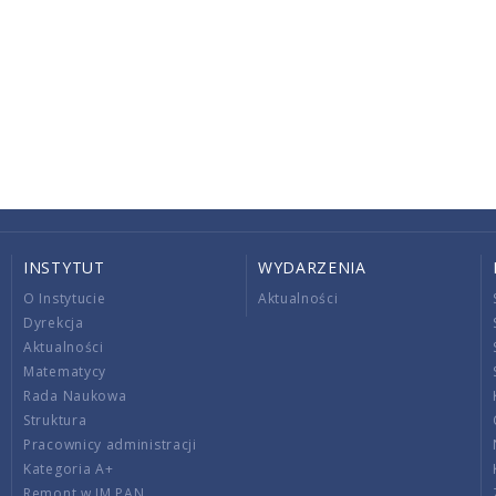
INSTYTUT
WYDARZENIA
O Instytucie
Aktualności
Dyrekcja
Aktualności
Matematycy
Rada Naukowa
Struktura
Pracownicy administracji
Kategoria A+
Remont w IM PAN