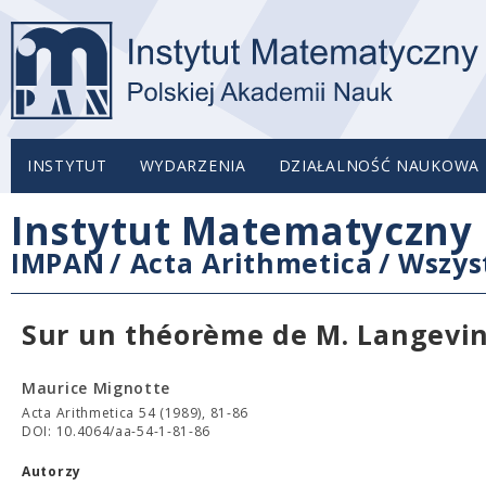
INSTYTUT
WYDARZENIA
DZIAŁALNOŚĆ NAUKOWA
Instytut Matematyczny 
IMPAN
/
Acta Arithmetica
/
Wszys
Sur un théorème de M. Langevi
Maurice Mignotte
Acta Arithmetica 54 (1989), 81-86
DOI: 10.4064/aa-54-1-81-86
Autorzy