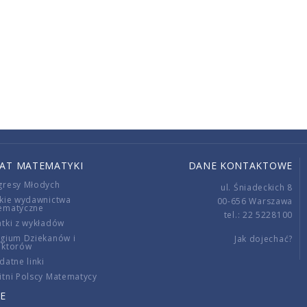
IAT MATEMATYKI
DANE KONTAKTOWE
gresy Młodych
ul. Śniadeckich 8
kie wydawnictwa
00-656 Warszawa
ematyczne
tel.: 22 5228100
tki z wykładów
gium Dziekanów i
Jak dojechać?
ektorów
datne linki
tni Polscy Matematycy
E