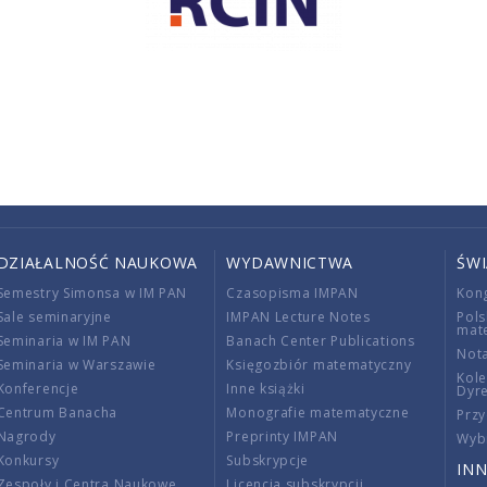
DZIAŁALNOŚĆ NAUKOWA
WYDAWNICTWA
ŚW
Semestry Simonsa w IM PAN
Czasopisma IMPAN
Kon
Sale seminaryjne
IMPAN Lecture Notes
Pols
mat
Seminaria w IM PAN
Banach Center Publications
Nota
Seminaria w Warszawie
Księgozbiór matematyczny
Kole
Konferencje
Inne książki
Dyr
Centrum Banacha
Monografie matematyczne
Przy
Nagrody
Preprinty IMPAN
Wybi
Konkursy
Subskrypcje
INN
Zespoły i Centra Naukowe
Licencja subskrypcji