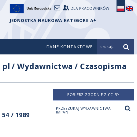
DLA PRACOWNIKÓW
JEDNOSTKA NAUKOWA KATEGORII A+
DANE KONTAKTOWE
szukaj...
/
pl
/
Wydawnictwa
/
Czasopisma
POBIERZ ZGODNIE Z CC-BY
PRZESZUKAJ WYDAWNICTWA
IMPAN
54 / 1989