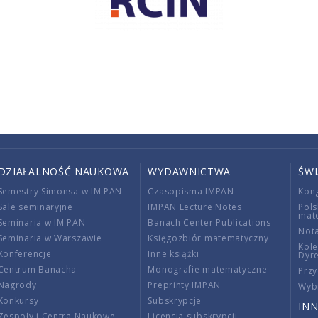
DZIAŁALNOŚĆ NAUKOWA
WYDAWNICTWA
ŚW
Semestry Simonsa w IM PAN
Czasopisma IMPAN
Kon
Sale seminaryjne
IMPAN Lecture Notes
Pols
mat
Seminaria w IM PAN
Banach Center Publications
Nota
Seminaria w Warszawie
Księgozbiór matematyczny
Kole
Konferencje
Inne książki
Dyr
Centrum Banacha
Monografie matematyczne
Przy
Nagrody
Preprinty IMPAN
Wybi
Konkursy
Subskrypcje
INN
Zespoły i Centra Naukowe
Licencja subskrypcji