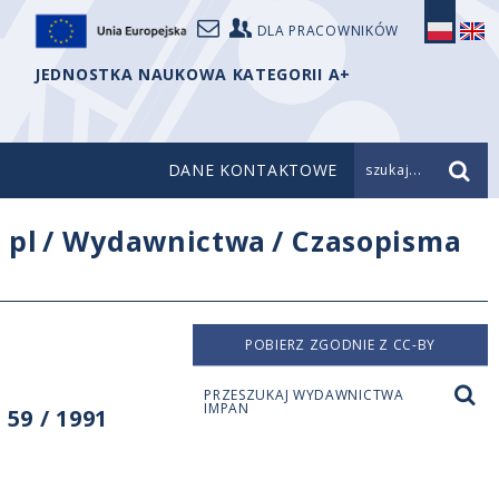
DLA PRACOWNIKÓW
JEDNOSTKA NAUKOWA KATEGORII A+
DANE KONTAKTOWE
szukaj...
/
pl
/
Wydawnictwa
/
Czasopisma
POBIERZ ZGODNIE Z CC-BY
PRZESZUKAJ WYDAWNICTWA
IMPAN
59 / 1991