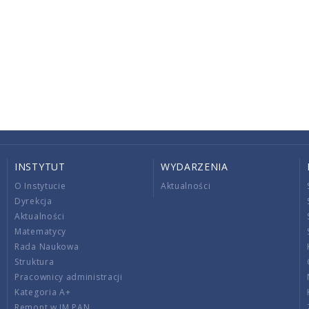
INSTYTUT
WYDARZENIA
O Instytucie
Aktualności
Dyrekcja
Aktualności
Matematycy
Rada Naukowa
Struktura
Pracownicy administracji
Kategoria A+
Remont w IM PAN