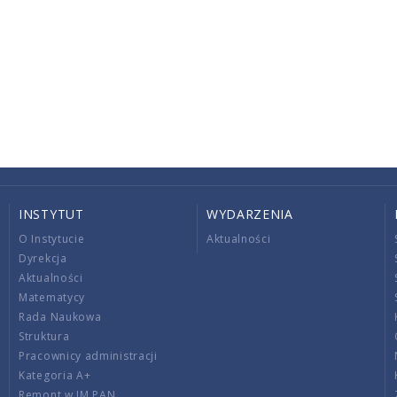
INSTYTUT
WYDARZENIA
O Instytucie
Aktualności
Dyrekcja
Aktualności
Matematycy
Rada Naukowa
Struktura
Pracownicy administracji
Kategoria A+
Remont w IM PAN