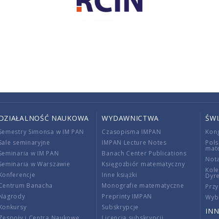
DZIAŁALNOŚĆ NAUKOWA
WYDAWNICTWA
ŚW
Semestry Simonsa w IM PAN
Czasopisma IMPAN
Kon
Sale seminaryjne
IMPAN Lecture Notes
Pols
mat
Seminaria w IM PAN
Banach Center Publications
Nota
Seminaria w Warszawie
Księgozbiór matematyczny
Kole
Konferencje
Inne książki
Dyr
Centrum Banacha
Monografie matematyczne
Przy
Nagrody
Preprinty IMPAN
Wybi
Konkursy
Subskrypcje
INN
Zespoły i Centra Naukowe
Licencja subskrypcji