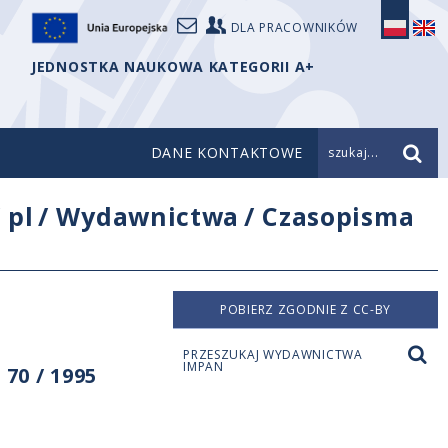
DLA PRACOWNIKÓW
JEDNOSTKA NAUKOWA KATEGORII A+
DANE KONTAKTOWE
szukaj...
/
pl
/
Wydawnictwa
/
Czasopisma
POBIERZ ZGODNIE Z CC-BY
PRZESZUKAJ WYDAWNICTWA
IMPAN
70 / 1995