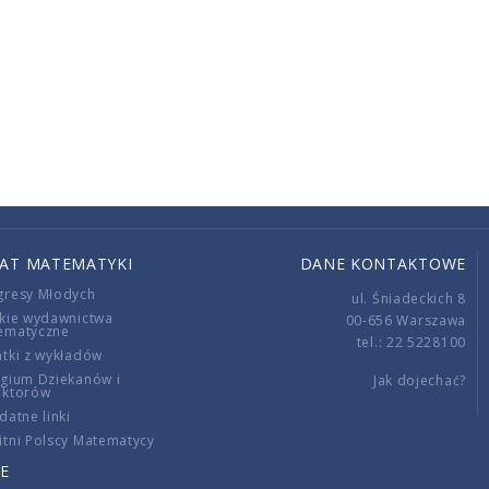
IAT MATEMATYKI
DANE KONTAKTOWE
gresy Młodych
ul. Śniadeckich 8
kie wydawnictwa
00-656 Warszawa
ematyczne
tel.: 22 5228100
tki z wykładów
gium Dziekanów i
Jak dojechać?
ektorów
datne linki
tni Polscy Matematycy
E