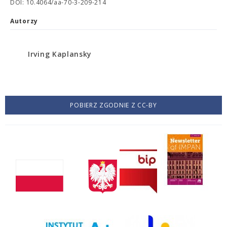
DOI: 10.4064/aa-70-3-209-214
Autorzy
Irving Kaplansky
POBIERZ ZGODNIE Z CC-BY