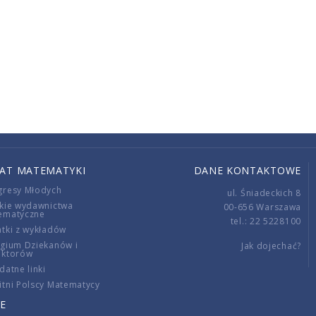
IAT MATEMATYKI
DANE KONTAKTOWE
gresy Młodych
ul. Śniadeckich 8
kie wydawnictwa
00-656 Warszawa
ematyczne
tel.: 22 5228100
tki z wykładów
gium Dziekanów i
Jak dojechać?
ektorów
datne linki
tni Polscy Matematycy
E