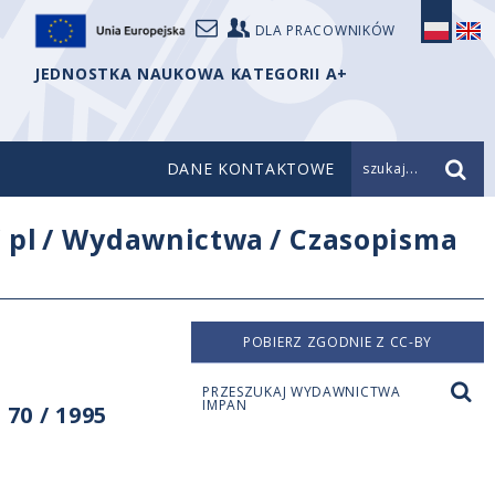
DLA PRACOWNIKÓW
JEDNOSTKA NAUKOWA KATEGORII A+
DANE KONTAKTOWE
szukaj...
/
pl
/
Wydawnictwa
/
Czasopisma
POBIERZ ZGODNIE Z CC-BY
PRZESZUKAJ WYDAWNICTWA
IMPAN
70 / 1995