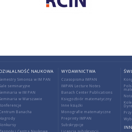
DZIAŁALNOŚĆ NAUKOWA
WYDAWNICTWA
ŚW
Semestry Simonsa w IM PAN
Czasopisma IMPAN
Kon
Sale seminaryjne
IMPAN Lecture Notes
Pols
mat
Seminaria w IM PAN
Banach Center Publications
Nota
Seminaria w Warszawie
Księgozbiór matematyczny
Kole
Konferencje
Inne książki
Dyr
Centrum Banacha
Monografie matematyczne
Przy
Nagrody
Preprinty IMPAN
Wybi
Konkursy
Subskrypcje
INN
Zespoły i Centra Naukowe
Licencja subskrypcji