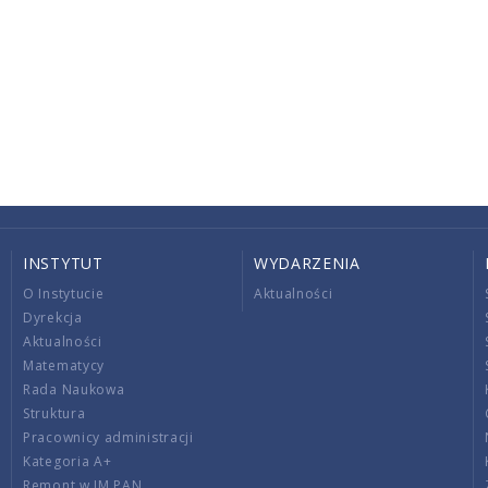
INSTYTUT
WYDARZENIA
O Instytucie
Aktualności
Dyrekcja
Aktualności
Matematycy
Rada Naukowa
Struktura
Pracownicy administracji
Kategoria A+
Remont w IM PAN