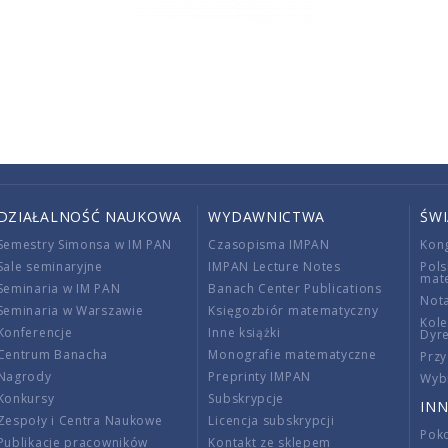
DZIAŁALNOŚĆ NAUKOWA
WYDAWNICTWA
ŚW
Semestry Simonsa w IM PAN
Czasopisma IMPAN
Kon
Sale seminaryjne
IMPAN Lecture Notes
Pols
mat
Seminaria w IM PAN
Banach Center Publications
Nota
Seminaria w Warszawie
Księgozbiór matematyczny
Kole
Konferencje
Inne książki
Dyr
Centrum Banacha
Monografie matematyczne
Przy
Nagrody
Preprinty IMPAN
Wybi
Konkursy
Subskrypcje
INN
Zespoły i Centra Naukowe
Licencja subskrypcji
Poko
Publikacje pracowników
Kontakt ze sklepem