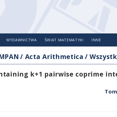
WYDAWNICTWA
ŚWIAT MATEMATYKI
INNE
IMPAN
/
Acta Arithmetica
/
Wszystk
ntaining k+1 pairwise coprime int
Tom 