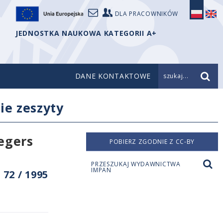
DLA PRACOWNIKÓW
JEDNOSTKA NAUKOWA KATEGORII A+
DANE KONTAKTOWE
szukaj...
ie zeszyty
egers
POBIERZ ZGODNIE Z CC-BY
PRZESZUKAJ WYDAWNICTWA
IMPAN
72 / 1995