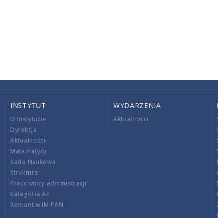
INSTYTUT
WYDARZENIA
O Instytucie
Aktualności
Dyrekcja
Aktualności
Matematycy
Rada Naukowa
Struktura
Pracownicy administracji
Kategoria A+
Remont w IM PAN