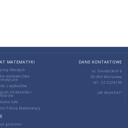
IAT MATEMATYKI
DANE KONTAKTOWE
gresy Młodych
ul. Śniadeckich 8
kie wydawnictwa
00-656 Warszawa
ematyczne
tel.: 22 5228100
tki z wykładów
gium Dziekanów i
Jak dojechać?
ektorów
datne linki
tni Polscy Matematycy
E
je gościnne