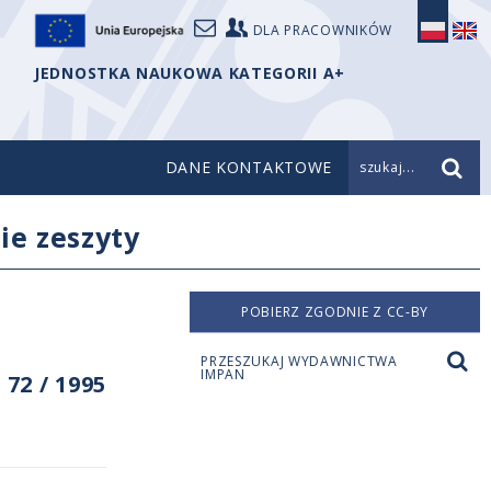
DLA PRACOWNIKÓW
JEDNOSTKA NAUKOWA KATEGORII A+
DANE KONTAKTOWE
szukaj...
ie zeszyty
POBIERZ ZGODNIE Z CC-BY
PRZESZUKAJ WYDAWNICTWA
IMPAN
72 / 1995