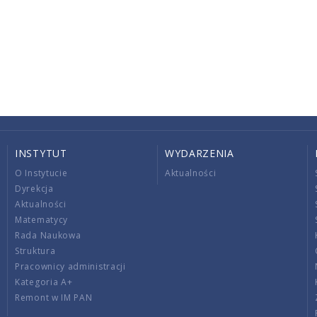
INSTYTUT
WYDARZENIA
O Instytucie
Aktualności
Dyrekcja
Aktualności
Matematycy
Rada Naukowa
Struktura
Pracownicy administracji
Kategoria A+
Remont w IM PAN