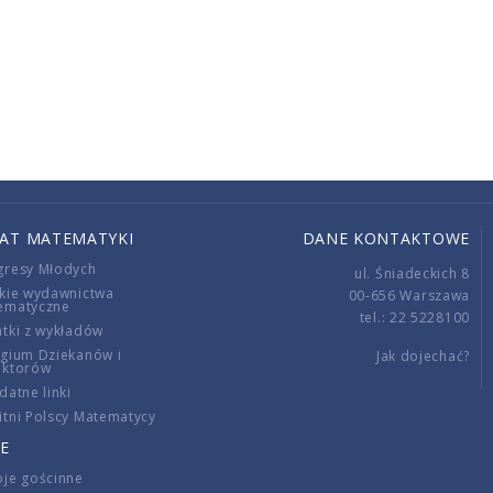
IAT MATEMATYKI
DANE KONTAKTOWE
gresy Młodych
ul. Śniadeckich 8
kie wydawnictwa
00-656 Warszawa
ematyczne
tel.: 22 5228100
tki z wykładów
gium Dziekanów i
Jak dojechać?
ektorów
datne linki
tni Polscy Matematycy
E
je gościnne