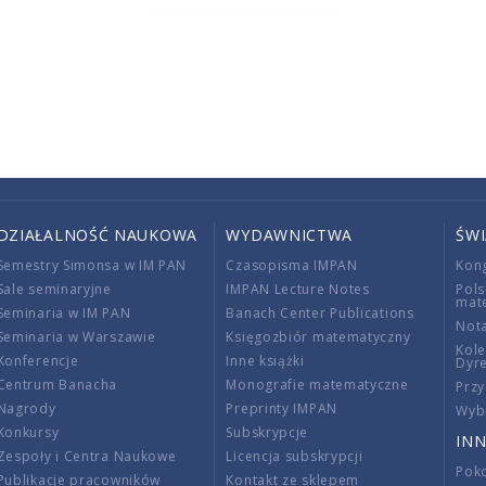
DZIAŁALNOŚĆ NAUKOWA
WYDAWNICTWA
ŚW
Semestry Simonsa w IM PAN
Czasopisma IMPAN
Kon
Sale seminaryjne
IMPAN Lecture Notes
Pols
mat
Seminaria w IM PAN
Banach Center Publications
Nota
Seminaria w Warszawie
Księgozbiór matematyczny
Kole
Konferencje
Inne książki
Dyr
Centrum Banacha
Monografie matematyczne
Przy
Nagrody
Preprinty IMPAN
Wybi
Konkursy
Subskrypcje
INN
Zespoły i Centra Naukowe
Licencja subskrypcji
Poko
Publikacje pracowników
Kontakt ze sklepem