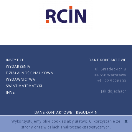
INSTYTUT
DANE KONTAKTOWE
WYDARZENIA
ul. Śniadeckich 8
DZIAŁALNOŚĆ NAUKOWA
00-656 Warszawa
WYDAWNICTWA
tel.: 22 5228100
ŚWIAT MATEMATYKI
Jak dojechać?
INNE
DANE KONTAKTOWE
REGULAMIN
Copyright © 2026 by IMPAN. All rights reserved.
Wykorzystujemy pliki cookies aby ułatwić Ci korzystanie ze
strony oraz w celach analityczno-statystycznych.