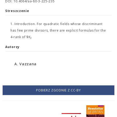
DOI: 10.4064/aa-80-3-225-235
Streszczenie
1. Introduction. For quadratic fields whose discriminant
has few prime divisors, there are explicit formulas for the
4-rank of $K₂
Autorzy
A. Vazzana
POBIERZ ZGODNIE Z CC-BY