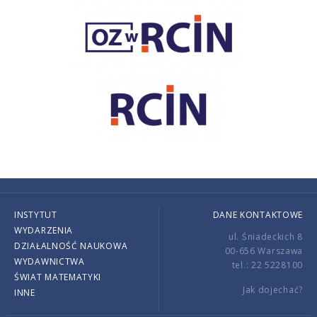
INSTYTUT
DANE KONTAKTOWE
WYDARZENIA
ul. Śniadeckich 8
DZIAŁALNOŚĆ NAUKOWA
00-656 Warszawa
WYDAWNICTWA
tel.: 22 5228100
ŚWIAT MATEMATYKI
Jak dojechać?
INNE