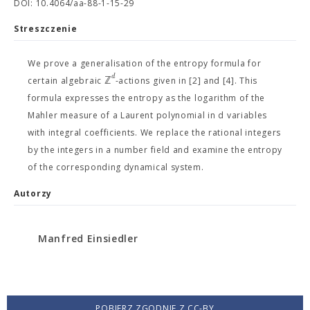
DOI: 10.4064/aa-88-1-15-29
Streszczenie
We prove a generalisation of the entropy formula for
d
ℤ
certain algebraic
-actions given in [2] and [4]. This
formula expresses the entropy as the logarithm of the
Mahler measure of a Laurent polynomial in d variables
with integral coefficients. We replace the rational integers
by the integers in a number field and examine the entropy
of the corresponding dynamical system.
Autorzy
Manfred Einsiedler
POBIERZ ZGODNIE Z CC-BY