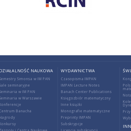
DZIAŁALNOŚĆ NAUKOWA
WYDAWNICTWA
ŚW
Semestry Simonsa w IM PAN
Czasopisma IMPAN
Kon
Sale seminaryjne
IMPAN Lecture Notes
Pols
mat
Seminaria w IM PAN
Banach Center Publications
Nota
Seminaria w Warszawie
Księgozbiór matematyczny
Kole
Konferencje
Inne książki
Dyr
Centrum Banacha
Monografie matematyczne
Przy
Nagrody
Preprinty IMPAN
Wybi
Konkursy
Subskrypcje
INN
Zespoły i Centra Naukowe
Licencja subskrypcji