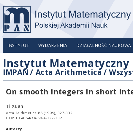
INSTYTUT
WYDARZENIA
DZIAŁALNOŚĆ NAUKOWA
Instytut Matematyczny 
IMPAN
/
Acta Arithmetica
/
Wszys
On smooth integers in short in
Ti Xuan
Acta Arithmetica 88 (1999), 327-332
DOI: 10.4064/aa-88-4-327-332
Autorzy