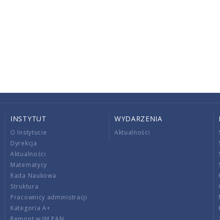
INSTYTUT
WYDARZENIA
O Instytucie
Aktualności
Dyrekcja
Aktualności
Matematycy
Rada Naukowa
Struktura
Pracownicy administracji
Kategoria A+
Remont w IM PAN