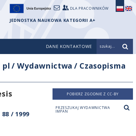
DLA PRACOWNIKÓW
JEDNOSTKA NAUKOWA KATEGORII A+
DANE KONTAKTOWE
szukaj...
/
pl
/
Wydawnictwa
/
Czasopisma
sis
POBIERZ ZGODNIE Z CC-BY
PRZESZUKAJ WYDAWNICTWA
IMPAN
88 / 1999