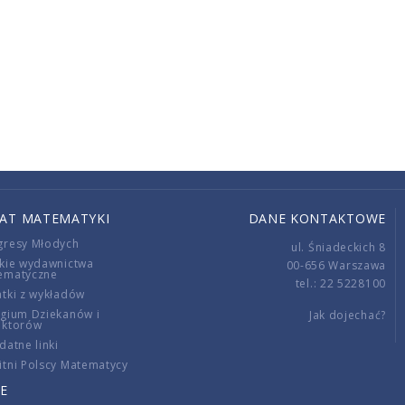
IAT MATEMATYKI
DANE KONTAKTOWE
gresy Młodych
ul. Śniadeckich 8
kie wydawnictwa
00-656 Warszawa
ematyczne
tel.: 22 5228100
tki z wykładów
gium Dziekanów i
Jak dojechać?
ektorów
datne linki
tni Polscy Matematycy
E