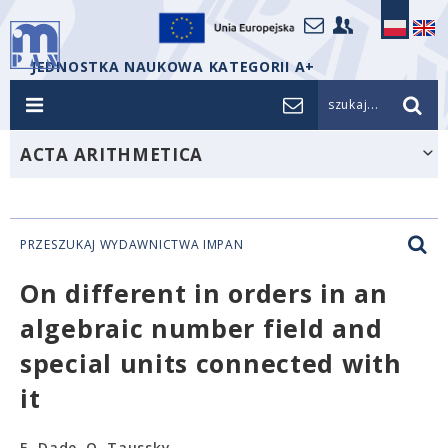
JEDNOSTKA NAUKOWA KATEGORII A+
szukaj...
ACTA ARITHMETICA
PRZESZUKAJ WYDAWNICTWA IMPAN
On different in orders in an
algebraic number field and
special units connected with
it
E. Dade, O. Taussky