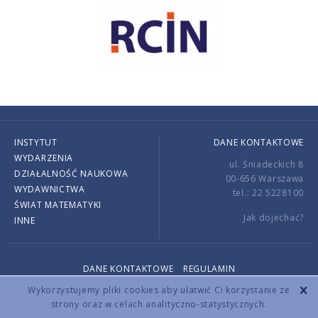
INSTYTUT
DANE KONTAKTOWE
WYDARZENIA
ul. Śniadeckich 8
DZIAŁALNOŚĆ NAUKOWA
00-656 Warszawa
WYDAWNICTWA
tel.: 22 5228100
ŚWIAT MATEMATYKI
Jak dojechać?
INNE
DANE KONTAKTOWE
REGULAMIN
Copyright © 2026 by IMPAN. All rights reserved.
Wykorzystujemy pliki cookies aby ułatwić Ci korzystanie ze
strony oraz w celach analityczno-statystycznych.