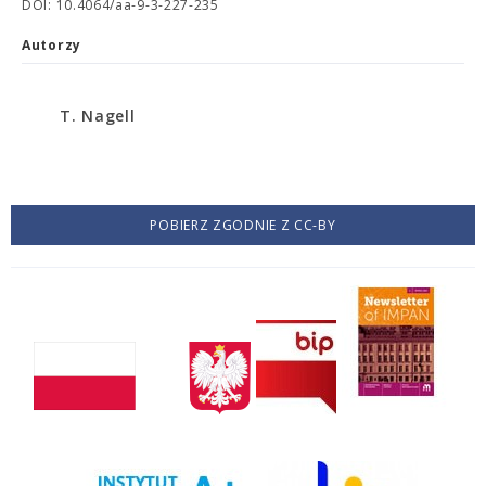
DOI: 10.4064/aa-9-3-227-235
Autorzy
T. Nagell
POBIERZ ZGODNIE Z CC-BY