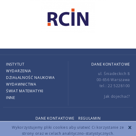
INSTYTUT
DANE KONTAKTOWE
WYDARZENIA
ul. Śniadeckich 8
DZIAŁALNOŚĆ NAUKOWA
00-656 Warszawa
WYDAWNICTWA
tel.: 22 5228100
ŚWIAT MATEMATYKI
Jak dojechać?
INNE
DANE KONTAKTOWE
REGULAMIN
Copyright © 2026 by IMPAN. All rights reserved.
Wykorzystujemy pliki cookies aby ułatwić Ci korzystanie ze
strony oraz w celach analityczno-statystycznych.