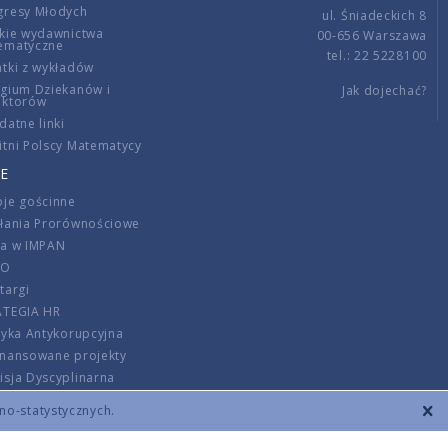
gresy Młodych
ul. Śniadeckich 8
kie wydawnictwa
00-656 Warszawa
ematyczne
tel.: 22 5228100
tki z wykładów
gium Dziekanów i
Jak dojechać?
ektorów
datne linki
tni Polscy Matematycy
E
je gościnne
ałania Prorównościowe
ca w IMPAN
DO
targi
ATEGIA HR
tyka Antykorupcyjna
inansowane projekty
sja Dyscyplinarna
rmator
zno-statystycznych.
szenie opłat