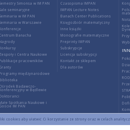
Semestry Simonsa w IM PAN
Czasopisma IMPAN
Kon
Sale seminaryjne
IMPAN Lecture Notes
Pols
mat
Seminaria w IM PAN
Banach Center Publications
Nota
Seminaria w Warszawie
Księgozbiór matematyczny
Kole
Konferencje
Inne książki
Dyr
Centrum Banacha
Monografie matematyczne
Przy
Nagrody
Preprinty IMPAN
Wybi
Konkursy
Subskrypcje
INN
Zespoły i Centra Naukowe
Licencja subskrypcji
Poko
Publikacje pracowników
Kontakt ze sklepem
Dzi
Granty
Dla autorów
Pra
Programy międzynarodowe
RO
Biblioteka
Prze
Ośrodek Badawczo-
Konferencyjny w Będlewie
STR
Doktoranci
Poli
Małe Spotkania Naukowe i
Dof
Goście IM PAN
Komi
Info
ki cookies aby ułatwić Ci korzystanie ze strony oraz w celach analityc
Wno