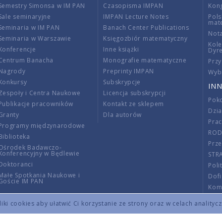
Semestry Simonsa w IM PAN
Czasopisma IMPAN
Kon
Sale seminaryjne
IMPAN Lecture Notes
Pols
mat
Seminaria w IM PAN
Banach Center Publications
Nota
Seminaria w Warszawie
Księgozbiór matematyczny
Kole
Konferencje
Inne książki
Dyr
Centrum Banacha
Monografie matematyczne
Przy
Nagrody
Preprinty IMPAN
Wybi
Konkursy
Subskrypcje
INN
Zespoły i Centra Naukowe
Licencja subskrypcji
Poko
Publikacje pracowników
Kontakt ze sklepem
Dzi
Granty
Dla autorów
Pra
Programy międzynarodowe
RO
Biblioteka
Prze
Ośrodek Badawczo-
Konferencyjny w Będlewie
STR
Doktoranci
Poli
Małe Spotkania Naukowe i
Dof
Goście IM PAN
Komi
Info
ki cookies aby ułatwić Ci korzystanie ze strony oraz w celach analityc
Wno