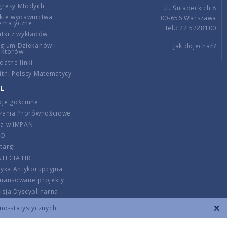
gresy Młodych
ul. Śniadeckich 8
kie wydawnictwa
00-656 Warszawa
ematyczne
tel.: 22 5228100
tki z wykładów
gium Dziekanów i
Jak dojechać?
ektorów
datne linki
tni Polscy Matematycy
E
je gościnne
ałania Prorównościowe
ca w IMPAN
DO
targi
ATEGIA HR
tyka Antykorupcyjna
inansowane projekty
sja Dyscyplinarna
rmator
zno-statystycznych.
szenie opłat