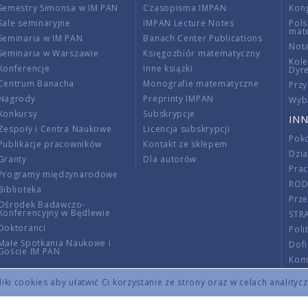
Semestry Simonsa w IM PAN
Czasopisma IMPAN
Kon
Sale seminaryjne
IMPAN Lecture Notes
Pols
mat
Seminaria w IM PAN
Banach Center Publications
Nota
Seminaria w Warszawie
Księgozbiór matematyczny
Kole
Konferencje
Inne książki
Dyr
Centrum Banacha
Monografie matematyczne
Przy
Nagrody
Preprinty IMPAN
Wybi
Konkursy
Subskrypcje
INN
Zespoły i Centra Naukowe
Licencja subskrypcji
Poko
Publikacje pracowników
Kontakt ze sklepem
Dzi
Granty
Dla autorów
Pra
Programy międzynarodowe
RO
Biblioteka
Prze
Ośrodek Badawczo-
Konferencyjny w Będlewie
STR
Doktoranci
Poli
Małe Spotkania Naukowe i
Dof
Goście IM PAN
Komi
Info
ki cookies aby ułatwić Ci korzystanie ze strony oraz w celach analityc
Wno