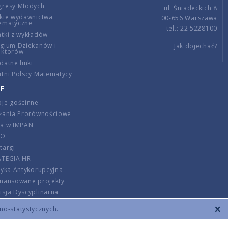
gresy Młodych
ul. Śniadeckich 8
kie wydawnictwa
00-656 Warszawa
ematyczne
tel.: 22 5228100
tki z wykładów
gium Dziekanów i
Jak dojechać?
ektorów
datne linki
tni Polscy Matematycy
E
je gościnne
ałania Prorównościowe
ca w IMPAN
DO
targi
ATEGIA HR
tyka Antykorupcyjna
inansowane projekty
sja Dyscyplinarna
rmator
zno-statystycznych.
szenie opłat