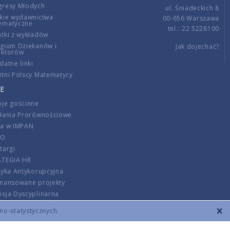
gresy Młodych
ul. Śniadeckich 8
kie wydawnictwa
00-656 Warszawa
ematyczne
tel.: 22 5228100
tki z wykładów
gium Dziekanów i
Jak dojechać?
ektorów
datne linki
tni Polscy Matematycy
E
je gościnne
ałania Prorównościowe
ca w IMPAN
DO
targi
ATEGIA HR
tyka Antykorupcyjna
inansowane projekty
sja Dyscyplinarna
rmator
zno-statystycznych.
szenie opłat