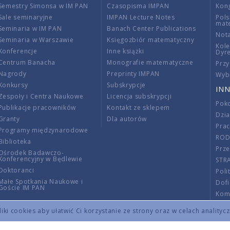
Semestry Simonsa w IM PAN
Czasopisma IMPAN
Kon
Sale seminaryjne
IMPAN Lecture Notes
Pols
mat
Seminaria w IM PAN
Banach Center Publications
Nota
Seminaria w Warszawie
Księgozbiór matematyczny
Kole
Konferencje
Inne książki
Dyr
Centrum Banacha
Monografie matematyczne
Przy
Nagrody
Preprinty IMPAN
Wybi
Konkursy
Subskrypcje
INN
Zespoły i Centra Naukowe
Licencja subskrypcji
Poko
Publikacje pracowników
Kontakt ze sklepem
Dzi
Granty
Dla autorów
Pra
Programy międzynarodowe
RO
Biblioteka
Prze
Ośrodek Badawczo-
Konferencyjny w Będlewie
STR
Doktoranci
Poli
Małe Spotkania Naukowe i
Dof
Goście IM PAN
Komi
Info
ki cookies aby ułatwić Ci korzystanie ze strony oraz w celach analityc
Wno