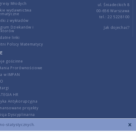
gresy Młodych
ul. Śniadeckich 8
kie wydawnictwa
00-656 Warszawa
ematyczne
tel.: 22 5228100
tki z wykładów
gium Dziekanów i
Jak dojechać?
ektorów
datne linki
tni Polscy Matematycy
E
je gościnne
ałania Prorównościowe
ca w IMPAN
DO
targi
ATEGIA HR
tyka Antykorupcyjna
inansowane projekty
sja Dyscyplinarna
rmator
zno-statystycznych.
szenie opłat