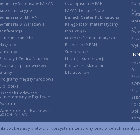
Semestry Simonsa w IM PAN
Czasopisma IMPAN
Kon
Sale seminaryjne
IMPAN Lecture Notes
Pols
mat
Seminaria w IM PAN
Banach Center Publications
Nota
Seminaria w Warszawie
Księgozbiór matematyczny
Kole
Konferencje
Inne książki
Dyr
Centrum Banacha
Monografie matematyczne
Przy
Nagrody
Preprinty IMPAN
Wybi
Konkursy
Subskrypcje
INN
Zespoły i Centra Naukowe
Licencja subskrypcji
Poko
Publikacje pracowników
Kontakt ze sklepem
Dzi
Granty
Dla autorów
Pra
Programy międzynarodowe
RO
Biblioteka
Prze
Ośrodek Badawczo-
Konferencyjny w Będlewie
STR
Doktoranci
Poli
Małe Spotkania Naukowe i
Dof
Goście IM PAN
Komi
Info
ki cookies aby ułatwić Ci korzystanie ze strony oraz w celach analityc
Wno