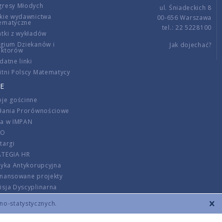
gresy Młodych
ul. Śniadeckich 8
kie wydawnictwa
00-656 Warszawa
ematyczne
tel.: 22 5228100
tki z wykładów
gium Dziekanów i
Jak dojechać?
ektorów
datne linki
tni Polscy Matematycy
E
je gościnne
ałania Prorównościowe
ca w IMPAN
DO
targi
ATEGIA HR
tyka Antykorupcyjna
inansowane projekty
sja Dyscyplinarna
rmator
zno-statystycznych.
szenie opłat