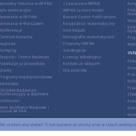
Semestry Simonsa w IM PAN
Czasopisma IMPAN
Kon
Sale seminaryjne
IMPAN Lecture Notes
Pols
mat
Seminaria w IM PAN
Banach Center Publications
Nota
Seminaria w Warszawie
Księgozbiór matematyczny
Kole
Konferencje
Inne książki
Dyr
Centrum Banacha
Monografie matematyczne
Przy
Nagrody
Preprinty IMPAN
Wybi
Konkursy
Subskrypcje
INN
Zespoły i Centra Naukowe
Licencja subskrypcji
Poko
Publikacje pracowników
Kontakt ze sklepem
Dzi
Granty
Dla autorów
Pra
Programy międzynarodowe
RO
Biblioteka
Prze
Ośrodek Badawczo-
Konferencyjny w Będlewie
STR
Doktoranci
Poli
Małe Spotkania Naukowe i
Dof
Goście IM PAN
Komi
Info
ki cookies aby ułatwić Ci korzystanie ze strony oraz w celach analityc
Wno