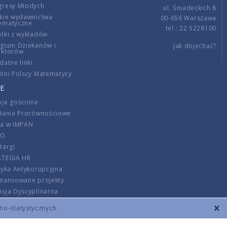
gresy Młodych
ul. Śniadeckich 8
kie wydawnictwa
00-656 Warszawa
ematyczne
tel.: 22 5228100
tki z wykładów
gium Dziekanów i
Jak dojechać?
ektorów
datne linki
tni Polscy Matematycy
E
je gościnne
ałania Prorównościowe
ca w IMPAN
DO
targi
ATEGIA HR
tyka Antykorupcyjna
inansowane projekty
sja Dyscyplinarna
rmator
zno-statystycznych.
szenie opłat