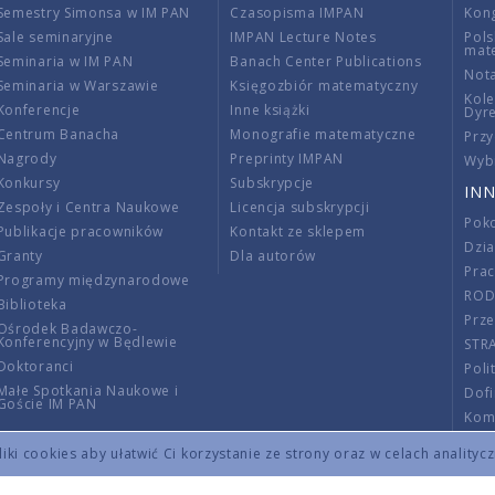
Semestry Simonsa w IM PAN
Czasopisma IMPAN
Kon
Sale seminaryjne
IMPAN Lecture Notes
Pols
mat
Seminaria w IM PAN
Banach Center Publications
Nota
Seminaria w Warszawie
Księgozbiór matematyczny
Kole
Konferencje
Inne książki
Dyr
Centrum Banacha
Monografie matematyczne
Przy
Nagrody
Preprinty IMPAN
Wybi
Konkursy
Subskrypcje
INN
Zespoły i Centra Naukowe
Licencja subskrypcji
Poko
Publikacje pracowników
Kontakt ze sklepem
Dzi
Granty
Dla autorów
Pra
Programy międzynarodowe
RO
Biblioteka
Prze
Ośrodek Badawczo-
Konferencyjny w Będlewie
STR
Doktoranci
Poli
Małe Spotkania Naukowe i
Dof
Goście IM PAN
Komi
Info
ki cookies aby ułatwić Ci korzystanie ze strony oraz w celach analityc
Wno