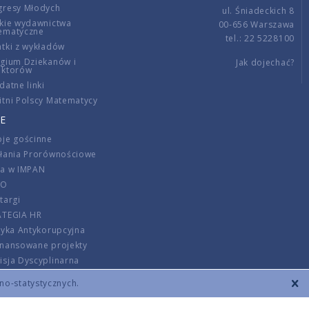
gresy Młodych
ul. Śniadeckich 8
kie wydawnictwa
00-656 Warszawa
ematyczne
tel.: 22 5228100
tki z wykładów
gium Dziekanów i
Jak dojechać?
ektorów
datne linki
tni Polscy Matematycy
E
je gościnne
ałania Prorównościowe
ca w IMPAN
DO
targi
ATEGIA HR
tyka Antykorupcyjna
inansowane projekty
sja Dyscyplinarna
rmator
zno-statystycznych.
szenie opłat