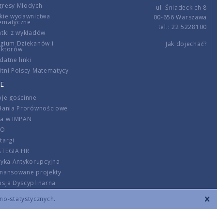
gresy Młodych
ul. Śniadeckich 8
kie wydawnictwa
00-656 Warszawa
ematyczne
tel.: 22 5228100
tki z wykładów
gium Dziekanów i
Jak dojechać?
ektorów
datne linki
tni Polscy Matematycy
E
je gościnne
ałania Prorównościowe
ca w IMPAN
DO
targi
ATEGIA HR
tyka Antykorupcyjna
inansowane projekty
sja Dyscyplinarna
rmator
zno-statystycznych.
szenie opłat