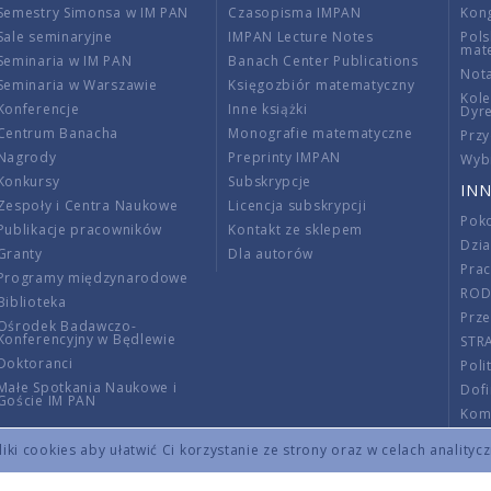
Semestry Simonsa w IM PAN
Czasopisma IMPAN
Kon
Sale seminaryjne
IMPAN Lecture Notes
Pols
mat
Seminaria w IM PAN
Banach Center Publications
Nota
Seminaria w Warszawie
Księgozbiór matematyczny
Kole
Konferencje
Inne książki
Dyr
Centrum Banacha
Monografie matematyczne
Przy
Nagrody
Preprinty IMPAN
Wybi
Konkursy
Subskrypcje
INN
Zespoły i Centra Naukowe
Licencja subskrypcji
Poko
Publikacje pracowników
Kontakt ze sklepem
Dzi
Granty
Dla autorów
Pra
Programy międzynarodowe
RO
Biblioteka
Prze
Ośrodek Badawczo-
Konferencyjny w Będlewie
STR
Doktoranci
Poli
Małe Spotkania Naukowe i
Dof
Goście IM PAN
Komi
Info
ki cookies aby ułatwić Ci korzystanie ze strony oraz w celach analityc
Wno