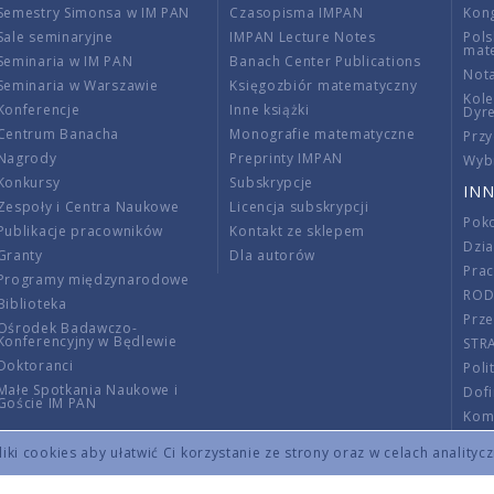
Semestry Simonsa w IM PAN
Czasopisma IMPAN
Kon
Sale seminaryjne
IMPAN Lecture Notes
Pols
mat
Seminaria w IM PAN
Banach Center Publications
Nota
Seminaria w Warszawie
Księgozbiór matematyczny
Kole
Konferencje
Inne książki
Dyr
Centrum Banacha
Monografie matematyczne
Przy
Nagrody
Preprinty IMPAN
Wybi
Konkursy
Subskrypcje
INN
Zespoły i Centra Naukowe
Licencja subskrypcji
Poko
Publikacje pracowników
Kontakt ze sklepem
Dzi
Granty
Dla autorów
Pra
Programy międzynarodowe
RO
Biblioteka
Prze
Ośrodek Badawczo-
Konferencyjny w Będlewie
STR
Doktoranci
Poli
Małe Spotkania Naukowe i
Dof
Goście IM PAN
Komi
Info
ki cookies aby ułatwić Ci korzystanie ze strony oraz w celach analityc
Wno