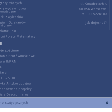
gresy Młodych
ul. Śniadeckich 8
kie wydawnictwa
00-656 Warszawa
ematyczne
tel.: 22 5228100
tki z wykładów
gium Dziekanów i
Jak dojechać?
ektorów
datne linki
tni Polscy Matematycy
E
je gościnne
ałania Prorównościowe
ca w IMPAN
DO
targi
ATEGIA HR
tyka Antykorupcyjna
inansowane projekty
sja Dyscyplinarna
rmator
zno-statystycznych.
szenie opłat