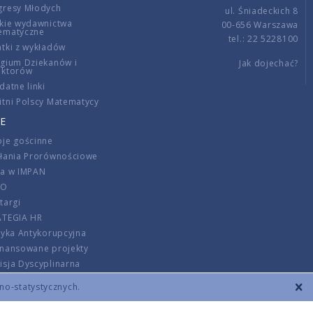
gresy Młodych
ul. Śniadeckich 8
kie wydawnictwa
00-656 Warszawa
ematyczne
tel.: 22 5228100
tki z wykładów
gium Dziekanów i
Jak dojechać?
ektorów
datne linki
tni Polscy Matematycy
E
je gościnne
ałania Prorównościowe
ca w IMPAN
DO
targi
ATEGIA HR
tyka Antykorupcyjna
inansowane projekty
sja Dyscyplinarna
rmator
zno-statystycznych.
szenie opłat