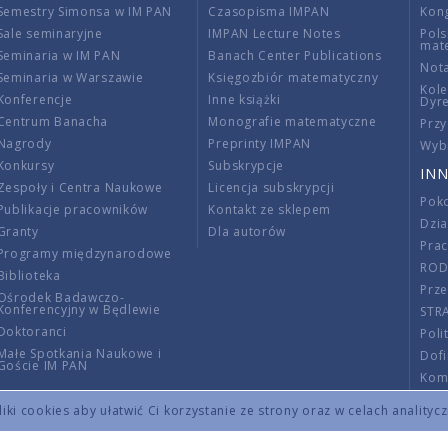
Semestry Simonsa w IM PAN
Czasopisma IMPAN
Kon
Sale seminaryjne
IMPAN Lecture Notes
Pols
mat
Seminaria w IM PAN
Banach Center Publications
Nota
Seminaria w Warszawie
Księgozbiór matematyczny
Kole
Konferencje
Inne książki
Dyr
Centrum Banacha
Monografie matematyczne
Przy
Nagrody
Preprinty IMPAN
Wybi
Konkursy
Subskrypcje
INN
Zespoły i Centra Naukowe
Licencja subskrypcji
Poko
Publikacje pracowników
Kontakt ze sklepem
Dzi
Granty
Dla autorów
Pra
Programy międzynarodowe
RO
Biblioteka
Prze
Ośrodek Badawczo-
Konferencyjny w Będlewie
STR
Doktoranci
Poli
Małe Spotkania Naukowe i
Dof
Goście IM PAN
Komi
Info
ki cookies aby ułatwić Ci korzystanie ze strony oraz w celach analityc
Wno