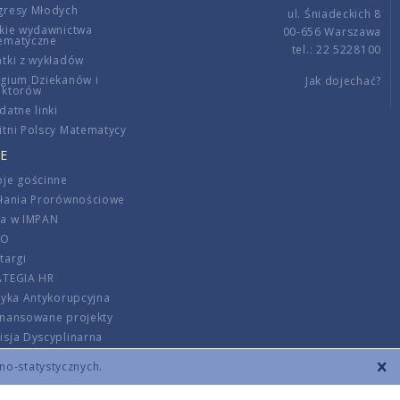
gresy Młodych
ul. Śniadeckich 8
kie wydawnictwa
00-656 Warszawa
ematyczne
tel.: 22 5228100
tki z wykładów
gium Dziekanów i
Jak dojechać?
ektorów
datne linki
tni Polscy Matematycy
E
je gościnne
ałania Prorównościowe
ca w IMPAN
DO
targi
ATEGIA HR
tyka Antykorupcyjna
inansowane projekty
sja Dyscyplinarna
rmator
zno-statystycznych.
szenie opłat