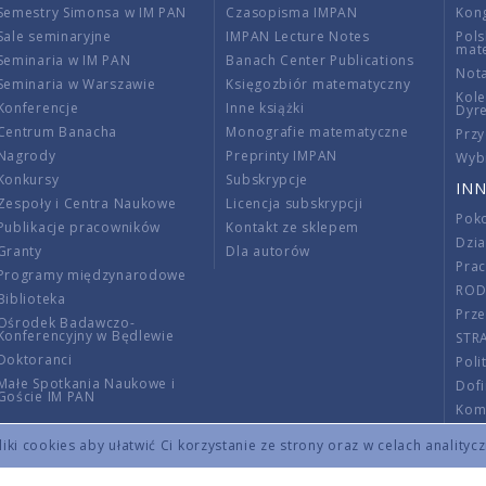
Semestry Simonsa w IM PAN
Czasopisma IMPAN
Kon
Sale seminaryjne
IMPAN Lecture Notes
Pols
mat
Seminaria w IM PAN
Banach Center Publications
Nota
Seminaria w Warszawie
Księgozbiór matematyczny
Kole
Konferencje
Inne książki
Dyr
Centrum Banacha
Monografie matematyczne
Przy
Nagrody
Preprinty IMPAN
Wybi
Konkursy
Subskrypcje
INN
Zespoły i Centra Naukowe
Licencja subskrypcji
Poko
Publikacje pracowników
Kontakt ze sklepem
Dzi
Granty
Dla autorów
Pra
Programy międzynarodowe
RO
Biblioteka
Prze
Ośrodek Badawczo-
Konferencyjny w Będlewie
STR
Doktoranci
Poli
Małe Spotkania Naukowe i
Dof
Goście IM PAN
Komi
Info
ki cookies aby ułatwić Ci korzystanie ze strony oraz w celach analityc
Wno