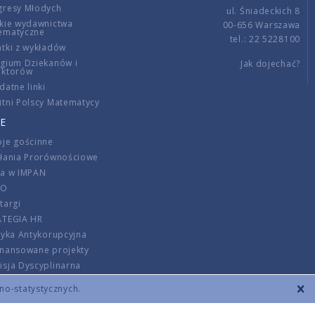
gresy Młodych
ul. Śniadeckich 8
kie wydawnictwa
00-656 Warszawa
ematyczne
tel.: 22 5228100
tki z wykładów
gium Dziekanów i
Jak dojechać?
ektorów
datne linki
tni Polscy Matematycy
E
je gościnne
ałania Prorównościowe
ca w IMPAN
DO
targi
ATEGIA HR
tyka Antykorupcyjna
inansowane projekty
sja Dyscyplinarna
rmator
zno-statystycznych.
szenie opłat