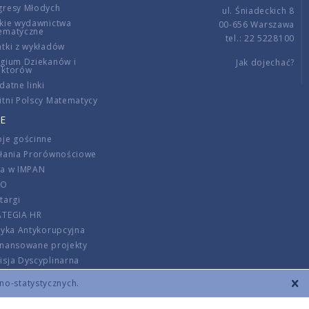
gresy Młodych
ul. Śniadeckich 8
kie wydawnictwa
00-656 Warszawa
ematyczne
tel.: 22 5228100
tki z wykładów
gium Dziekanów i
Jak dojechać?
ektorów
datne linki
tni Polscy Matematycy
E
je gościnne
ałania Prorównościowe
ca w IMPAN
DO
targi
ATEGIA HR
tyka Antykorupcyjna
inansowane projekty
sja Dyscyplinarna
rmator
zno-statystycznych.
szenie opłat