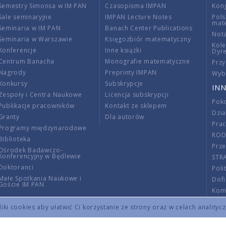
Semestry Simonsa w IM PAN
Czasopisma IMPAN
Kon
Sale seminaryjne
IMPAN Lecture Notes
Pols
mat
Seminaria w IM PAN
Banach Center Publications
Nota
Seminaria w Warszawie
Księgozbiór matematyczny
Kole
Konferencje
Inne książki
Dyr
Centrum Banacha
Monografie matematyczne
Przy
Nagrody
Preprinty IMPAN
Wybi
Konkursy
Subskrypcje
INN
Zespoły i Centra Naukowe
Licencja subskrypcji
Poko
Publikacje pracowników
Kontakt ze sklepem
Dzi
Granty
Dla autorów
Pra
Programy międzynarodowe
RO
Biblioteka
Prze
Ośrodek Badawczo-
Konferencyjny w Będlewie
STR
Doktoranci
Poli
Małe Spotkania Naukowe i
Dof
Goście IM PAN
Komi
Info
ki cookies aby ułatwić Ci korzystanie ze strony oraz w celach analityc
Wno