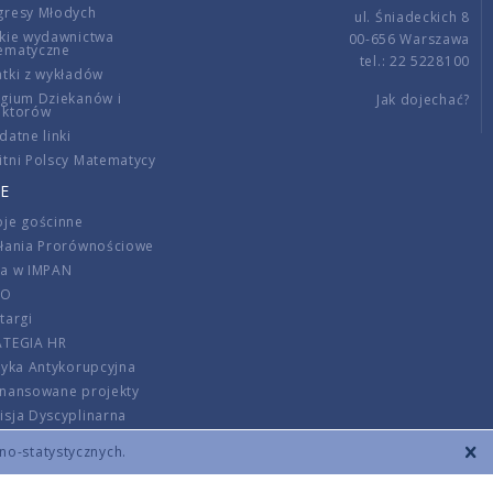
gresy Młodych
ul. Śniadeckich 8
kie wydawnictwa
00-656 Warszawa
ematyczne
tel.: 22 5228100
tki z wykładów
gium Dziekanów i
Jak dojechać?
ektorów
datne linki
tni Polscy Matematycy
E
je gościnne
ałania Prorównościowe
ca w IMPAN
DO
targi
ATEGIA HR
tyka Antykorupcyjna
inansowane projekty
sja Dyscyplinarna
rmator
zno-statystycznych.
szenie opłat