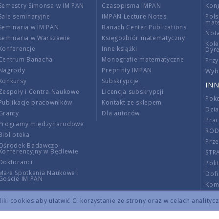
Semestry Simonsa w IM PAN
Czasopisma IMPAN
Kon
Sale seminaryjne
IMPAN Lecture Notes
Pols
mat
Seminaria w IM PAN
Banach Center Publications
Nota
Seminaria w Warszawie
Księgozbiór matematyczny
Kole
Konferencje
Inne książki
Dyr
Centrum Banacha
Monografie matematyczne
Przy
Nagrody
Preprinty IMPAN
Wybi
Konkursy
Subskrypcje
INN
Zespoły i Centra Naukowe
Licencja subskrypcji
Poko
Publikacje pracowników
Kontakt ze sklepem
Dzi
Granty
Dla autorów
Pra
Programy międzynarodowe
RO
Biblioteka
Prze
Ośrodek Badawczo-
Konferencyjny w Będlewie
STR
Doktoranci
Poli
Małe Spotkania Naukowe i
Dof
Goście IM PAN
Komi
Info
ki cookies aby ułatwić Ci korzystanie ze strony oraz w celach analityc
Wno