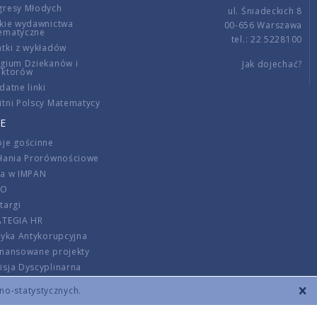
gresy Młodych
ul. Śniadeckich 8
kie wydawnictwa
00-656 Warszawa
ematyczne
tel.: 22 5228100
tki z wykładów
gium Dziekanów i
Jak dojechać?
ektorów
datne linki
tni Polscy Matematycy
E
je gościnne
ałania Prorównościowe
ca w IMPAN
DO
targi
ATEGIA HR
tyka Antykorupcyjna
inansowane projekty
sja Dyscyplinarna
rmator
zno-statystycznych.
szenie opłat