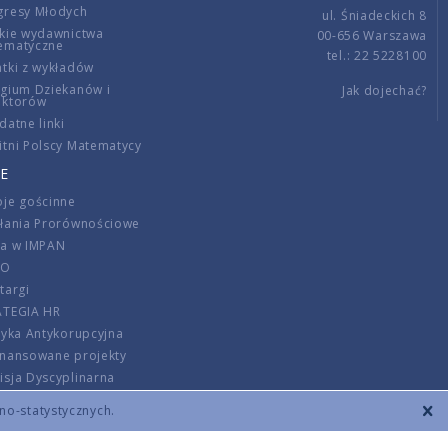
gresy Młodych
ul. Śniadeckich 8
kie wydawnictwa
00-656 Warszawa
ematyczne
tel.: 22 5228100
tki z wykładów
gium Dziekanów i
Jak dojechać?
ektorów
datne linki
tni Polscy Matematycy
E
je gościnne
ałania Prorównościowe
ca w IMPAN
DO
targi
ATEGIA HR
tyka Antykorupcyjna
inansowane projekty
sja Dyscyplinarna
rmator
zno-statystycznych.
szenie opłat