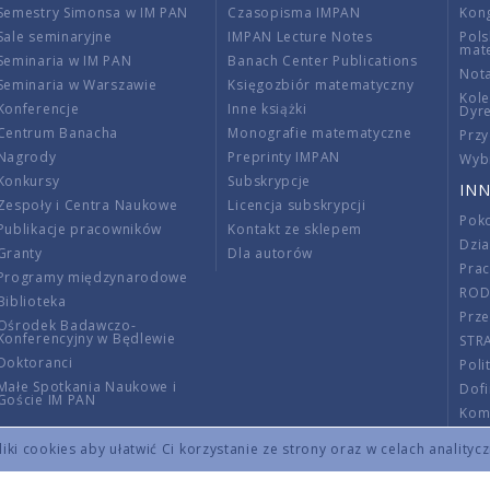
Semestry Simonsa w IM PAN
Czasopisma IMPAN
Kon
Sale seminaryjne
IMPAN Lecture Notes
Pols
mat
Seminaria w IM PAN
Banach Center Publications
Nota
Seminaria w Warszawie
Księgozbiór matematyczny
Kole
Konferencje
Inne książki
Dyr
Centrum Banacha
Monografie matematyczne
Przy
Nagrody
Preprinty IMPAN
Wybi
Konkursy
Subskrypcje
INN
Zespoły i Centra Naukowe
Licencja subskrypcji
Poko
Publikacje pracowników
Kontakt ze sklepem
Dzi
Granty
Dla autorów
Pra
Programy międzynarodowe
RO
Biblioteka
Prze
Ośrodek Badawczo-
Konferencyjny w Będlewie
STR
Doktoranci
Poli
Małe Spotkania Naukowe i
Dof
Goście IM PAN
Komi
Info
ki cookies aby ułatwić Ci korzystanie ze strony oraz w celach analityc
Wno