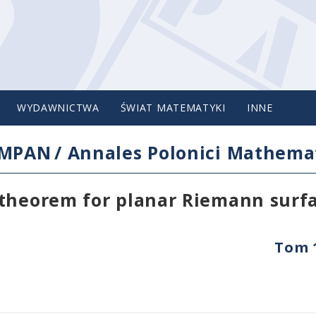
WYDAWNICTWA
ŚWIAT MATEMATYKI
INNE
IMPAN
/
Annales Polonici Mathemat
 theorem for planar Riemann surf
Tom 1