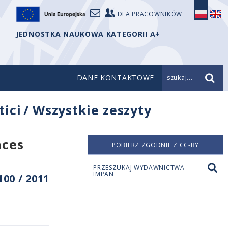
DLA PRACOWNIKÓW
JEDNOSTKA NAUKOWA KATEGORII A+
DANE KONTAKTOWE
szukaj...
ici
/
Wszystkie zeszyty
aces
POBIERZ ZGODNIE Z CC-BY
PRZESZUKAJ WYDAWNICTWA
IMPAN
00 / 2011