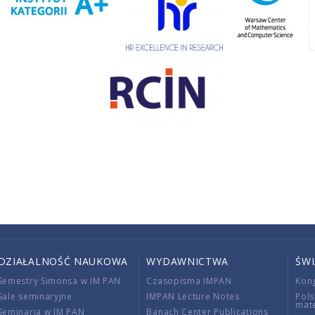
DZIAŁALNOŚĆ NAUKOWA
WYDAWNICTWA
ŚW
Semestry Simonsa w IM PAN
Czasopisma IMPAN
Kon
Sale seminaryjne
IMPAN Lecture Notes
Pols
mat
Seminaria w IM PAN
Banach Center Publications