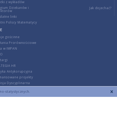
tki z wykładów
gium Dziekanów i
Jak dojechać?
ektorów
datne linki
tni Polscy Matematycy
E
je gościnne
ałania Prorównościowe
ca w IMPAN
DO
targi
ATEGIA HR
tyka Antykorupcyjna
inansowane projekty
sja Dyscyplinarna
rmator
zno-statystycznych.
szenie opłat
DANE KONTAKTOWE
REGULAMIN