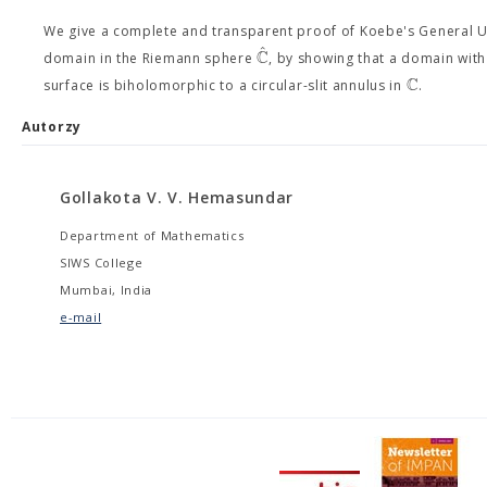
We give a complete and transparent proof of Koebe's General U
ˆ
C
domain in the Riemann sphere
, by showing that a domain wit
C
surface is biholomorphic to a circular-slit annulus in
.
Autorzy
Gollakota V. V. Hemasundar
Department of Mathematics
SIWS College
Mumbai, India
e-mail