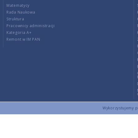
Matematycy
Rada Naukowa
Struktura
Pracownicy administracji
Kategoria A+
Remont w IM PAN
Wykorzystujemy pli
Copyright © 2026 by IMPAN. All rights reserved.