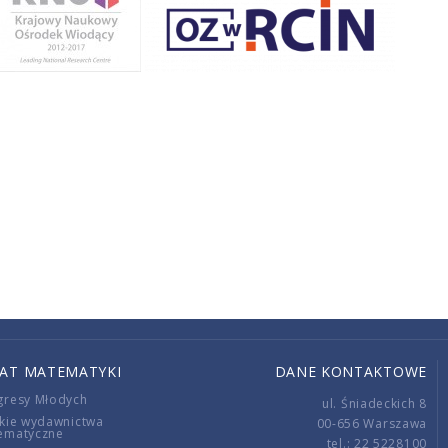
IAT MATEMATYKI
DANE KONTAKTOWE
gresy Młodych
ul. Śniadeckich 8
kie wydawnictwa
00-656 Warszawa
ematyczne
tel.: 22 5228100