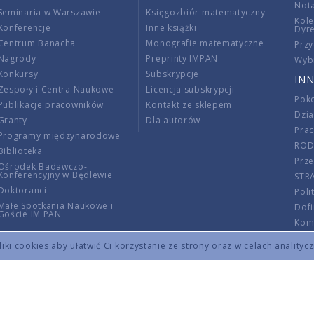
Nota
Seminaria w Warszawie
Księgozbiór matematyczny
Kole
Konferencje
Inne książki
Dyr
Centrum Banacha
Monografie matematyczne
Przy
Nagrody
Preprinty IMPAN
Wybi
Konkursy
Subskrypcje
INN
Zespoły i Centra Naukowe
Licencja subskrypcji
Poko
Publikacje pracowników
Kontakt ze sklepem
Dzi
Granty
Dla autorów
Pra
Programy międzynarodowe
RO
Biblioteka
Prze
Ośrodek Badawczo-
Konferencyjny w Będlewie
STR
Doktoranci
Poli
Małe Spotkania Naukowe i
Dof
Goście IM PAN
Komi
Info
ki cookies aby ułatwić Ci korzystanie ze strony oraz w celach analityc
Wno