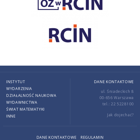
INSTYTUT
DANE KONTAKTOWE
WYDARZENIA
ul. Śniadeckich 8
DZIAŁALNOŚĆ NAUKOWA
00-656 Warszawa
WYDAWNICTWA
tel.: 22 5228100
ŚWIAT MATEMATYKI
Jak dojechać?
INNE
DANE KONTAKTOWE
REGULAMIN