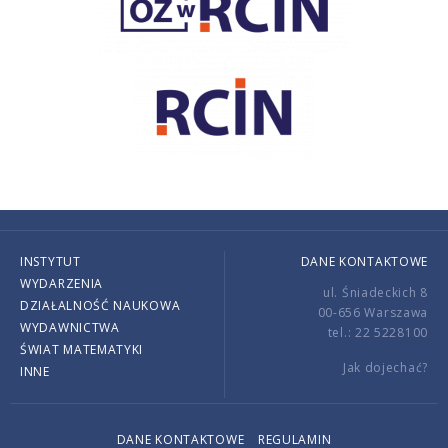
INSTYTUT
DANE KONTAKTOWE
WYDARZENIA
ul. Śniadeckich 8
DZIAŁALNOŚĆ NAUKOWA
00-656 Warszawa
WYDAWNICTWA
tel.: 22 5228100
ŚWIAT MATEMATYKI
Jak dojechać?
INNE
DANE KONTAKTOWE
REGULAMIN