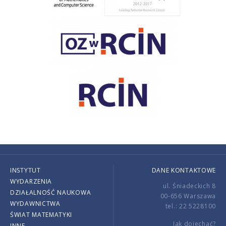
INSTYTUT
DANE KONTAKTOWE
WYDARZENIA
ul. Śniadeckich 8
DZIAŁALNOŚĆ NAUKOWA
00-656 Warszawa
WYDAWNICTWA
tel.: 22 5228100
ŚWIAT MATEMATYKI
Jak dojechać?
INNE