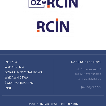
INSTYTUT
DANE KONTAKTOWE
WYDARZENIA
ul. Śniadeckich 8
DZIAŁALNOŚĆ NAUKOWA
00-656 Warszawa
WYDAWNICTWA
tel.: 22 5228100
ŚWIAT MATEMATYKI
Jak dojechać?
INNE
DANE KONTAKTOWE
REGULAMIN