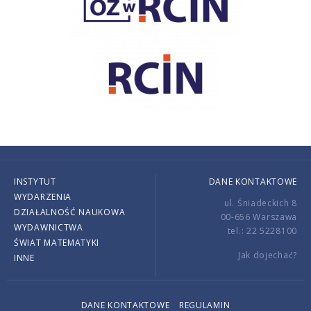
INSTYTUT
DANE KONTAKTOWE
WYDARZENIA
ul. Śniadeckich 8
DZIAŁALNOŚĆ NAUKOWA
00-656 Warszawa
WYDAWNICTWA
tel.: 22 5228100
ŚWIAT MATEMATYKI
Jak dojechać?
INNE
DANE KONTAKTOWE
REGULAMIN