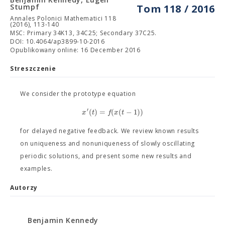
Stumpf
Tom 118 / 2016
Annales Polonici Mathematici 118
(2016), 113-140
MSC: Primary 34K13, 34C25; Secondary 37C25.
DOI: 10.4064/ap3899-10-2016
Opublikowany online: 16 December 2016
Streszczenie
We consider the prototype equation
′
(
)
=
(
(
−
1
)
)
x
t
f
x
t
for delayed negative feedback. We review known results
on uniqueness and nonuniqueness of slowly oscillating
periodic solutions, and present some new results and
examples.
Autorzy
Benjamin Kennedy