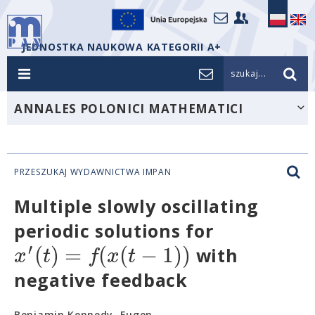
JEDNOSTKA NAUKOWA KATEGORII A+
szukaj...
ANNALES POLONICI MATHEMATICI
PRZESZUKAJ WYDAWNICTWA IMPAN
Multiple slowly oscillating
periodic solutions for
′
(
)
=
(
(
−
1
)
)
x
t
f
x
t
with
negative feedback
Benjamin Kennedy, Eugen