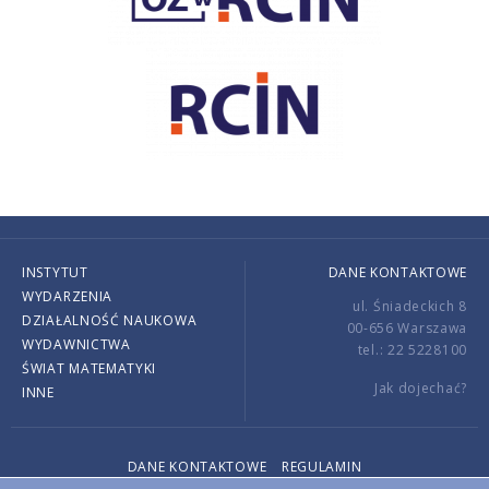
INSTYTUT
DANE KONTAKTOWE
WYDARZENIA
ul. Śniadeckich 8
DZIAŁALNOŚĆ NAUKOWA
00-656 Warszawa
WYDAWNICTWA
tel.: 22 5228100
ŚWIAT MATEMATYKI
Jak dojechać?
INNE
DANE KONTAKTOWE
REGULAMIN