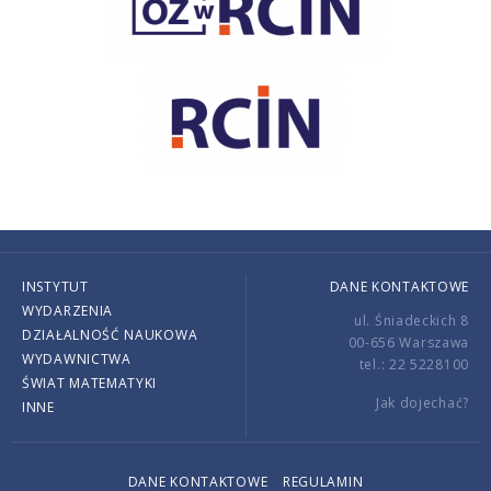
INSTYTUT
DANE KONTAKTOWE
WYDARZENIA
ul. Śniadeckich 8
DZIAŁALNOŚĆ NAUKOWA
00-656 Warszawa
WYDAWNICTWA
tel.: 22 5228100
ŚWIAT MATEMATYKI
Jak dojechać?
INNE
DANE KONTAKTOWE
REGULAMIN