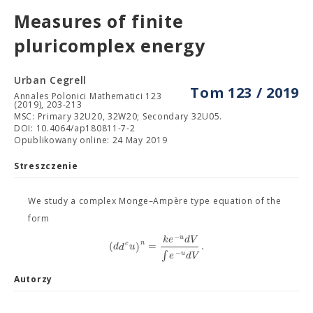
Measures of finite
pluricomplex energy
Urban Cegrell
Tom 123 / 2019
Annales Polonici Mathematici 123
(2019), 203-213
MSC: Primary 32U20, 32W20; Secondary 32U05.
DOI: 10.4064/ap180811-7-2
Opublikowany online: 24 May 2019
Streszczenie
We study a complex Monge–Ampère type equation of the
form
−
u
k
e
d
V
n
(
)
=
.
c
d
d
u
∫
−
e
d
V
u
Autorzy