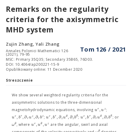
Remarks on the regularity
criteria for the axisymmetric
MHD system
Zujin Zhang, Yali Zhang
Tom 126 / 2021
Annales Polonici Mathematici 126
(2021), 79-95
MSC: Primary 35Q35; Secondary 35B65, 76D03.
DOI: 10.4064/ap200221-15-9
Opublikowany online: 11 December 2020
Streszczenie
We show several weighted regularity criteria for the
axisymmetric solutions to the three-dimensional
,
r
z
u
u
magnetohydrodynamic equations, involving
;
,
,
∂
,
∂
,
,
∂
,
∂
,
,
∂
,
∂
r
z
r
θ
r
θ
r
z
r
θ
r
θ
u
b
u
b
u
b
u
b
u
b
u
b
;
;
; or
r
r
z
z
r
r
,
,
θ
r
θ
z
ω
u
u
u
, where
are the angular, swirl and axial
θ
ω
components of the velocity respectively and
denotes