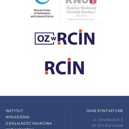
INSTYTUT
DANE KONTAKTOWE
WYDARZENIA
ul. Śniadeckich 8
DZIAŁALNOŚĆ NAUKOWA
00-656 Warszawa