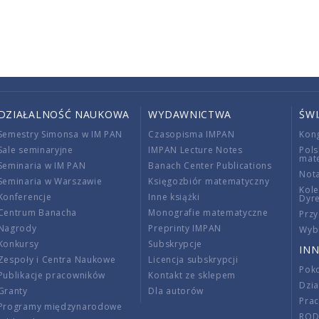
DZIAŁALNOŚĆ NAUKOWA
WYDAWNICTWA
ŚW
Semestry Simonsa w IM PAN
Czasopisma IMPAN
Kon
Sale seminaryjne
IMPAN Lecture Notes
Pols
mat
Seminaria w IM PAN
Banach Center Publications
Nota
Seminaria w Warszawie
Księgozbiór matematyczny
Kole
Konferencje
Inne książki
Dyr
Centrum Banacha
Monografie matematyczne
Przy
Nagrody
Preprinty IMPAN
Wybi
Konkursy
Subskrypcje
INN
Zespoły i Centra Naukowe
Licencja subskrypcji
Poko
Publikacje pracowników
Kontakt ze sklepem
Dzi
Granty
Dla autorów
Pra
Programy międzynarodowe
RO