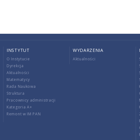
INSTYTUT
WYDARZENIA
O Instytucie
Aktualności
Dyrekcja
Aktualności
Matematycy
Rada Naukowa
Struktura
Pracownicy administracji
Kategoria A+
Remont w IM PAN