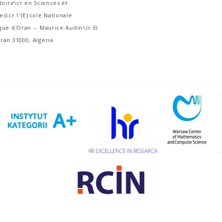
toire\cr en Sciences et
s\cr \'{E}cole Nationale
que d'Oran -- Maurice Audin\cr El
ran 31000, Algeria