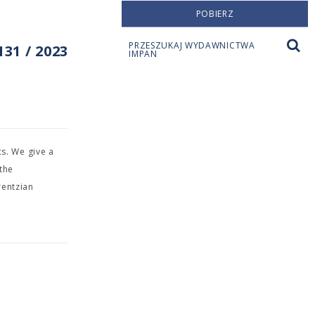
POBIERZ
PRZESZUKAJ WYDAWNICTWA
31 / 2023
IMPAN
cs. We give a
the
rentzian