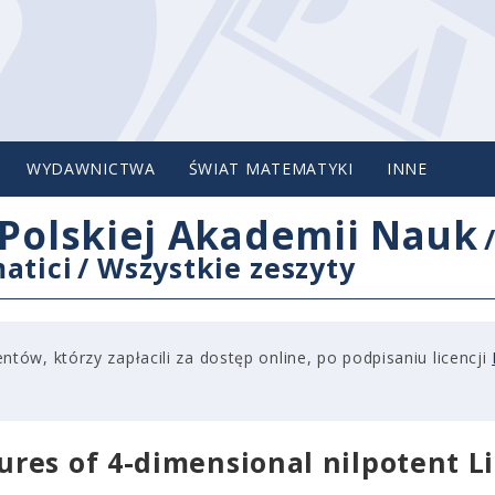
WYDAWNICTWA
ŚWIAT MATEMATYKI
INNE
Polskiej Akademii Nauk
atici
/
Wszystkie zeszyty
tów, którzy zapłacili za dostęp online, po podpisaniu licencji
res of 4-dimensional nilpotent L