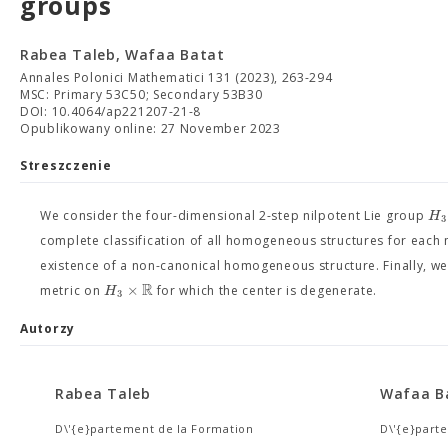
groups
Rabea Taleb, Wafaa Batat
Annales Polonici Mathematici 131 (2023), 263-294
MSC: Primary 53C50; Secondary 53B30
DOI: 10.4064/ap221207-21-8
Opublikowany online: 27 November 2023
Streszczenie
H
We consider the four-dimensional 2-step nilpotent Lie group
3
complete classification of all homogeneous structures for each 
existence of a non-canonical homogeneous structure. Finally, we p
R
×
H
metric on
for which the center is degenerate.
3
Autorzy
Rabea Taleb
Wafaa B
D\'{e}partement de la Formation
D\'{e}part