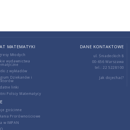
IAT MATEMATYKI
DANE KONTAKTOWE
gresy Młodych
ul. Śniadeckich 8
kie wydawnictwa
00-656 Warszawa
ematyczne
tel.: 22 5228100
tki z wykładów
gium Dziekanów i
Jak dojechać?
ektorów
datne linki
tni Polscy Matematycy
E
je gościnne
ałania Prorównościowe
ca w IMPAN
DO