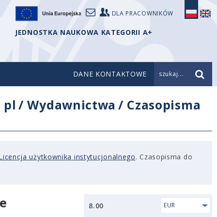
DLA PRACOWNIKÓW
JEDNOSTKA NAUKOWA KATEGORII A+
DANE KONTAKTOWE
szukaj...
/
pl
/
Wydawnictwa
/
Czasopisma
Licencja użytkownika instytucjonalnego
. Czasopisma do
ie
8.00
EUR