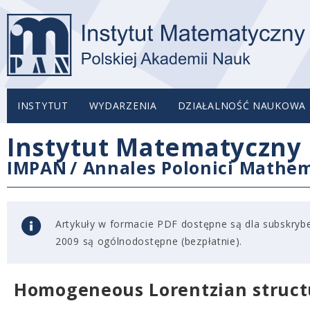
INSTYTUT
WYDARZENIA
DZIAŁALNOŚĆ NAUKOWA
Instytut Matematyczny 
IMPAN
/
Annales Polonici Mathem
Artykuły w formacie PDF dostępne są dla subskryben
2009 są ogólnodostępne (bezpłatnie).
Homogeneous Lorentzian structu