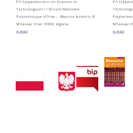
Pr\'{e}paratoire\cr en Sciences et
Pr\'{e}para
Technologies\cr \'{E}cole Nationale
Technologie
Polytechnique d'Oran -- Maurice Audin\cr El
Polytechni
M'naouar Oran 31000, Algeria
M'naouar O
e-mail
e-mail