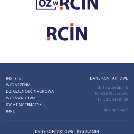
INSTYTUT
DANE KONTAKTOWE
WYDARZENIA
ul. Śniadeckich 8
DZIAŁALNOŚĆ NAUKOWA
00-656 Warszawa
WYDAWNICTWA
tel.: 22 5228100
ŚWIAT MATEMATYKI
Jak dojechać?
INNE
DANE KONTAKTOWE
REGULAMIN