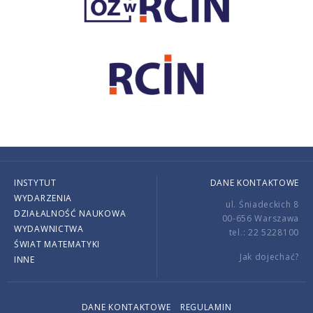
INSTYTUT
DANE KONTAKTOWE
WYDARZENIA
ul. Śniadeckich 8
DZIAŁALNOŚĆ NAUKOWA
00-656 Warszawa
WYDAWNICTWA
tel.: 22 5228100
ŚWIAT MATEMATYKI
Jak dojechać?
INNE
DANE KONTAKTOWE
REGULAMIN