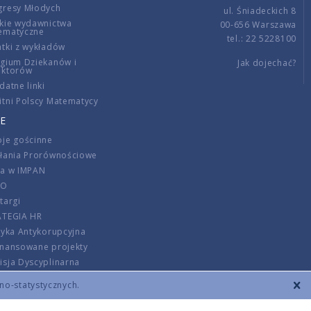
gresy Młodych
ul. Śniadeckich 8
kie wydawnictwa
00-656 Warszawa
ematyczne
tel.: 22 5228100
tki z wykładów
gium Dziekanów i
Jak dojechać?
ektorów
datne linki
tni Polscy Matematycy
E
je gościnne
ałania Prorównościowe
ca w IMPAN
DO
targi
ATEGIA HR
tyka Antykorupcyjna
inansowane projekty
sja Dyscyplinarna
rmator
zno-statystycznych.
szenie opłat