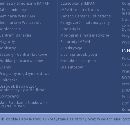
Semestry Simonsa w IM PAN
Czasopisma IMPAN
Kon
Sale seminaryjne
IMPAN Lecture Notes
Pols
mat
Seminaria w IM PAN
Banach Center Publications
Nota
Seminaria w Warszawie
Księgozbiór matematyczny
Kole
Konferencje
Inne książki
Dyr
Centrum Banacha
Monografie matematyczne
Przy
Nagrody
Preprinty IMPAN
Wybi
Konkursy
Subskrypcje
INN
Zespoły i Centra Naukowe
Licencja subskrypcji
Poko
Publikacje pracowników
Kontakt ze sklepem
Dzi
Granty
Dla autorów
Pra
Programy międzynarodowe
RO
Biblioteka
Prze
Ośrodek Badawczo-
Konferencyjny w Będlewie
STR
Doktoranci
Poli
Małe Spotkania Naukowe i
Dof
Goście IM PAN
Komi
Info
ki cookies aby ułatwić Ci korzystanie ze strony oraz w celach analityc
Wno