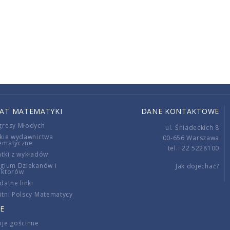
IAT MATEMATYKI
DANE KONTAKTOWE
gresy Młodych
ul. Śniadeckich 8
kie wydawnictwa
00-656 Warszawa
ematyczne
tel.: 22 5228100
tki z wykładów
gium Dziekanów i
Jak dojechać?
ektorów
datne linki
tni Polscy Matematycy
E
je gościnne