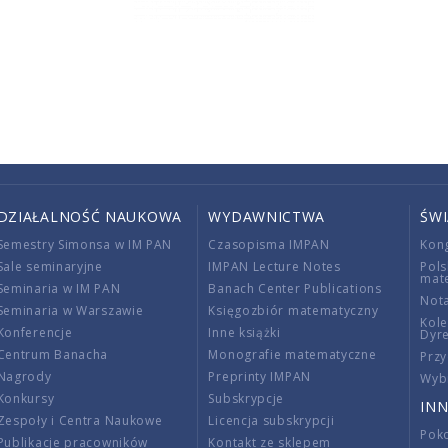
DZIAŁALNOŚĆ NAUKOWA
WYDAWNICTWA
ŚW
Semestry Simonsa w IM PAN
Czasopisma IMPAN
Kon
Sale seminaryjne
IMPAN Lecture Notes
Pols
mat
Seminaria w IM PAN
Banach Center Publications
Nota
Seminaria w Warszawie
Księgozbiór matematyczny
Kole
Konferencje
Inne książki
Dyr
Centrum Banacha
Monografie matematyczne
Przy
Nagrody
Preprinty IMPAN
Wybi
Konkursy
Subskrypcje
INN
Zespoły i Centra Naukowe
Licencja subskrypcji
Poko
Publikacje pracowników
Kontakt ze sklepem