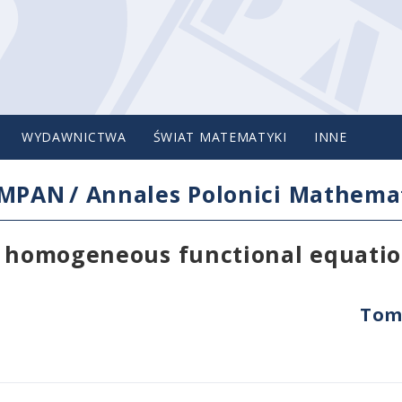
WYDAWNICTWA
ŚWIAT MATEMATYKI
INNE
IMPAN
/
Annales Polonici Mathemat
ar homogeneous functional equati
Tom 