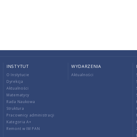
INSTYTUT
WYDARZENIA
O Instytucie
Aktualności
Dyrekcja
Aktualności
Matematycy
Rada Naukowa
Struktura
Pracownicy administracji
Kategoria A+
Remont w IM PAN