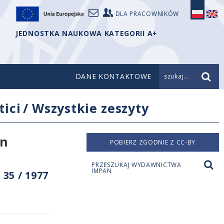
DLA PRACOWNIKÓW
JEDNOSTKA NAUKOWA KATEGORII A+
DANE KONTAKTOWE
szukaj...
ici
/
Wszystkie zeszyty
on
POBIERZ ZGODNIE Z CC-BY
PRZESZUKAJ WYDAWNICTWA
IMPAN
35 / 1977