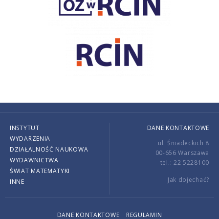
INSTYTUT
DANE KONTAKTOWE
WYDARZENIA
ul. Śniadeckich 8
DZIAŁALNOŚĆ NAUKOWA
00-656 Warszawa
WYDAWNICTWA
tel.: 22 5228100
ŚWIAT MATEMATYKI
Jak dojechać?
INNE
DANE KONTAKTOWE
REGULAMIN