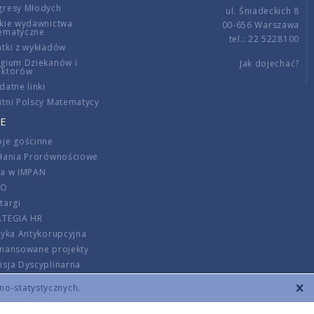
gresy Młodych
ul. Śniadeckich 8
kie wydawnictwa
00-656 Warszawa
ematyczne
tel.: 22 5228100
tki z wykładów
gium Dziekanów i
Jak dojechać?
ektorów
datne linki
tni Polscy Matematycy
E
je gościnne
ałania Prorównościowe
ca w IMPAN
DO
targi
ATEGIA HR
tyka Antykorupcyjna
inansowane projekty
sja Dyscyplinarna
rmator
zno-statystycznych.
szenie opłat