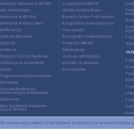
Semestry Simonsa w IM PAN
Czasopisma IMPAN
Kon
Sale seminaryjne
IMPAN Lecture Notes
Pols
mat
Seminaria w IM PAN
Banach Center Publications
Nota
Seminaria w Warszawie
Księgozbiór matematyczny
Kole
Konferencje
Inne książki
Dyr
Centrum Banacha
Monografie matematyczne
Przy
Nagrody
Preprinty IMPAN
Wybi
Konkursy
Subskrypcje
INN
Zespoły i Centra Naukowe
Licencja subskrypcji
Poko
Publikacje pracowników
Kontakt ze sklepem
Dzi
Granty
Dla autorów
Pra
Programy międzynarodowe
RO
Biblioteka
Prze
Ośrodek Badawczo-
Konferencyjny w Będlewie
STR
Doktoranci
Poli
Małe Spotkania Naukowe i
Dof
Goście IM PAN
Komi
Info
ki cookies aby ułatwić Ci korzystanie ze strony oraz w celach analityc
Wno