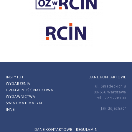
INSTYTUT
DANE KONTAKTOWE
WYDARZENIA
ul. Śniadeckich 8
DZIAŁALNOŚĆ NAUKOWA
00-656 Warszawa
WYDAWNICTWA
tel.: 22 5228100
ŚWIAT MATEMATYKI
Jak dojechać?
INNE
DANE KONTAKTOWE
REGULAMIN