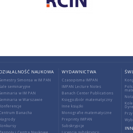
DZIAŁALNOŚĆ NAUKOWA
WYDAWNICTWA
ŚW
Semestry Simonsa w IM PAN
Czasopisma IMPAN
Kon
Sale seminaryjne
IMPAN Lecture Notes
Pols
mat
Seminaria w IM PAN
Banach Center Publications
Nota
Seminaria w Warszawie
Księgozbiór matematyczny
Kole
Konferencje
Inne książki
Dyr
Centrum Banacha
Monografie matematyczne
Przy
Nagrody
Preprinty IMPAN
Wybi
Konkursy
Subskrypcje
INN
Zespoły i Centra Naukowe
Licencja subskrypcji