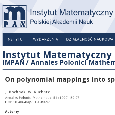
INSTYTUT
WYDARZENIA
DZIAŁALNOŚĆ NAUKOWA
Instytut Matematyczny 
IMPAN
/
Annales Polonici Mathem
On polynomial mappings into s
J. Bochnak, W. Kucharz
Annales Polonici Mathematici 51 (1990), 89-97
DOI: 10.4064/ap-51-1-89-97
Autorzy