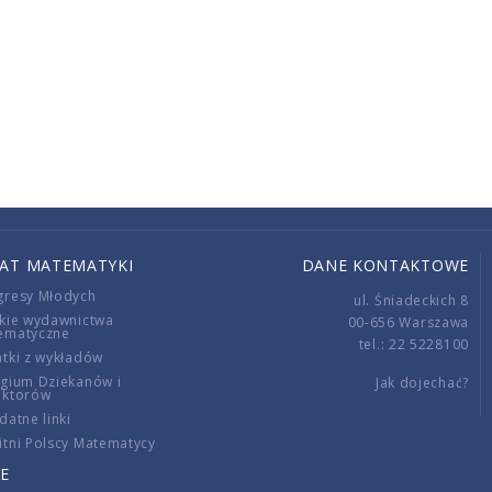
IAT MATEMATYKI
DANE KONTAKTOWE
gresy Młodych
ul. Śniadeckich 8
kie wydawnictwa
00-656 Warszawa
ematyczne
tel.: 22 5228100
tki z wykładów
gium Dziekanów i
Jak dojechać?
ektorów
datne linki
tni Polscy Matematycy
E