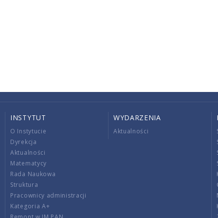
INSTYTUT
WYDARZENIA
O Instytucie
Aktualności
Dyrekcja
Aktualności
Matematycy
Rada Naukowa
Struktura
Pracownicy administracji
Kategoria A+
Remont w IM PAN