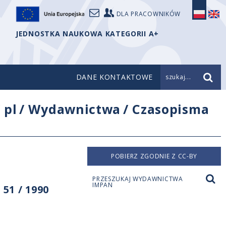
DLA PRACOWNIKÓW
JEDNOSTKA NAUKOWA KATEGORII A+
DANE KONTAKTOWE
szukaj...
/
pl
/
Wydawnictwa
/
Czasopisma
POBIERZ ZGODNIE Z CC-BY
PRZESZUKAJ WYDAWNICTWA
IMPAN
51 / 1990